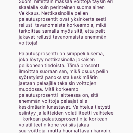
Suomi nimittäin maksaa voittoja täysin eri
skaalalla kuin perinteinen suomalainen
Veikkaus. Nettikasinoilla pelien
palautusprosentit ovat yksinkertaisesti
reilusti tavanomaista korkeampia, mikä
tarkoittaa samalla myös sitä, että pelit
jakavat reilusti tavanomaista enemmän
voittoja!
Palautusprosentti on simppeli lukema,
joka löytyy nettikasinolla jokaisen
pelikoneen tiedoista. Tämä prosentti
ilmoittaa suoraan sen, mikä osuus peliin
syötetyistä panoksista keskimäärin
jaetaan pelaajille takaisin voittojen
muodossa. Mitä korkeampi
palautusprosentti laitteessa on, sitä
enemmän voittoja pelaajat siis
keskimäärin lunastavat. Vaihtelua tietysti
esiintyy ja laitteiden volatiliteetti vaihtelee
– korkean palautusprosentin ja korkean
volatiliteetin kone voi siis jakaa
suurvoittoja, mutta huomattavan harvoin.