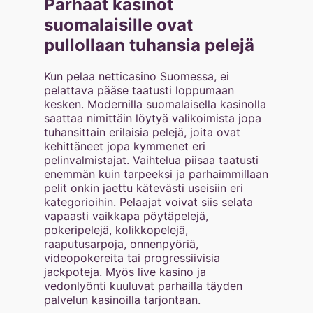
Parhaat kasinot
suomalaisille ovat
pullollaan tuhansia pelejä
Kun pelaa netticasino Suomessa, ei
pelattava pääse taatusti loppumaan
kesken. Modernilla suomalaisella kasinolla
saattaa nimittäin löytyä valikoimista jopa
tuhansittain erilaisia pelejä, joita ovat
kehittäneet jopa kymmenet eri
pelinvalmistajat. Vaihtelua piisaa taatusti
enemmän kuin tarpeeksi ja parhaimmillaan
pelit onkin jaettu kätevästi useisiin eri
kategorioihin. Pelaajat voivat siis selata
vapaasti vaikkapa pöytäpelejä,
pokeripelejä, kolikkopelejä,
raaputusarpoja, onnenpyöriä,
videopokereita tai progressiivisia
jackpoteja. Myös live kasino ja
vedonlyönti kuuluvat parhailla täyden
palvelun kasinoilla tarjontaan.