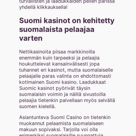
turvallisten ja laadukkaiden pelien parissa
yhdellä klikkauksella!
Suomi kasinot on kehitetty
suomalaista pelaajaa
varten
Nettikasinoita piisaa markkinoilla
enemmän kuin tarpeeksi ja pelaajia
houkuttelevat kansainvälisesti jopa
tuhannet eri kasinot, mutta suomalaiselle
pelaajalle paras valinta on ehdottomasti
kotimainen Suomi kasino. Laadukkaat
Suomic kasinot pyörivät täysin
suomalaisin voimin ja näillä sivustoilla
pelaajia tietenkin palvellaan myös selvällä
suomen kielellä.
Asiantunteva Suomi Casino on tietenkin
muokannut pelaamista suomalaiseen
makuun sopivaksi. Tarjolla voi olla
esimerkiksi suomalaisille suunnattuja