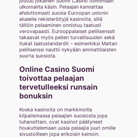
joutuu jokainen Suomi Casino toimimaan
ulkomailta käsin. Pelaajan kannattaa
ehdottomasti suosia Euroopan unionin
alueelle rekisteröityjä kasinoita, sillä
tällöin pelaaminen onnistuu taatusti
verovapaasti. Eurooppalaiset pelilisenssit
takaavat myös pelien turvallisuuden sekä
tiukat laatustandardit – esimerkiksi Maltan
pelilisenssi nauttii nykyään ammattilaisten
suurta suosiota.
Online Casino Suomi
toivottaa pelaajan
tervetulleeksi runsain
bonuksin
Koska kasinoita on markkinoilla
kilpailemassa pelaajien suosiosta jopa
tuhansittain, ovat kasinot päätyneet
houkuttelemaan uusia pelaajia juuri omille
sivustoilleen jopa erikoisin keinoin.